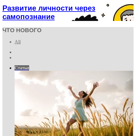
Развитие личности через
самопознание
ЧТО НОВОГО
All
Previous
page
Next
page
Статьи