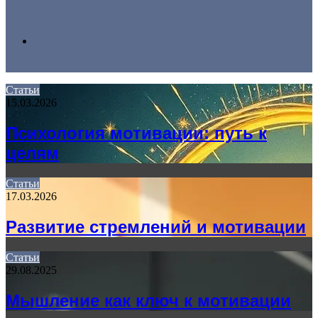
Search
Статьи
15.03.2026
for
Психология мотивации: путь к
целям
Статьи
17.03.2026
Развитие стремлений и мотивации
Статьи
29.08.2025
Мышление как ключ к мотивации